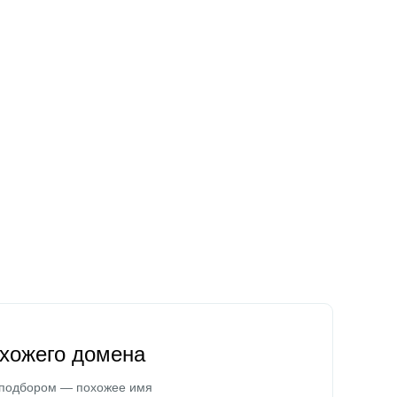
охожего домена
 подбором — похожее имя