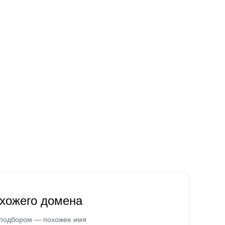
охожего домена
 подбором — похожее имя