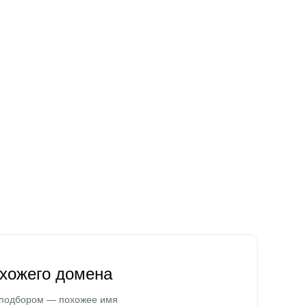
охожего домена
 подбором — похожее имя