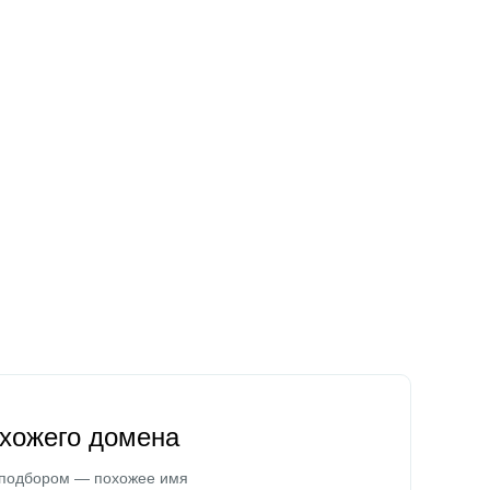
охожего домена
 подбором — похожее имя