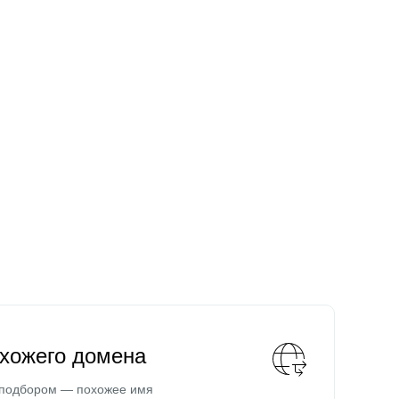
охожего домена
 подбором — похожее имя