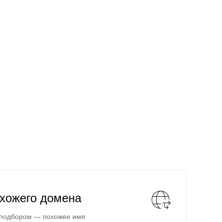
охожего домена
 подбором — похожее имя