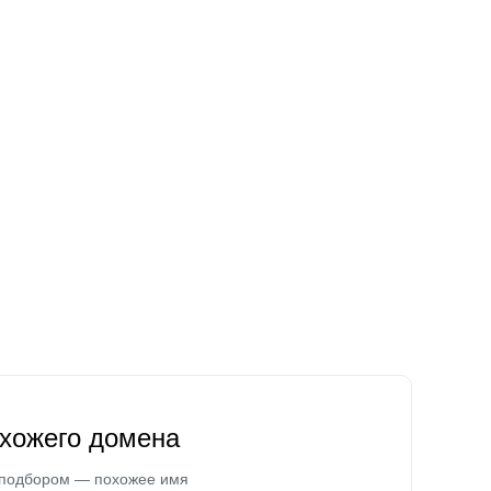
охожего домена
 подбором — похожее имя