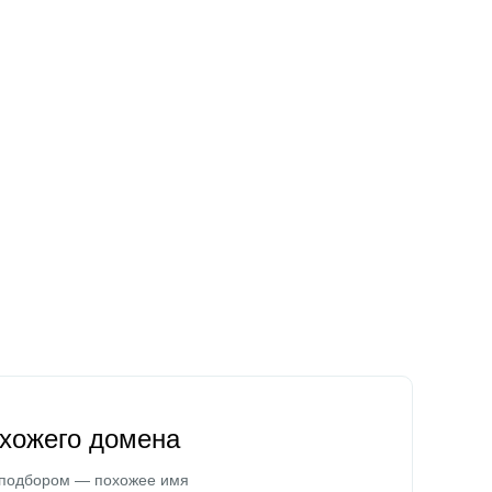
охожего домена
 подбором — похожее имя