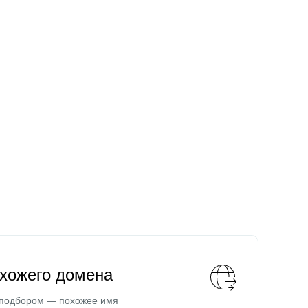
охожего домена
 подбором — похожее имя