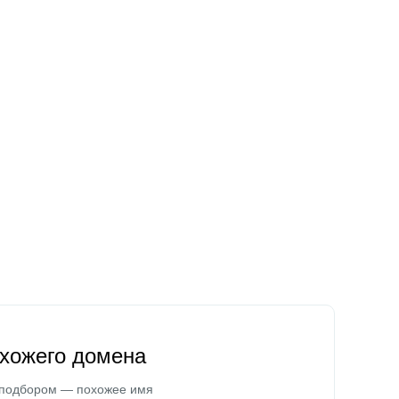
охожего домена
 подбором — похожее имя