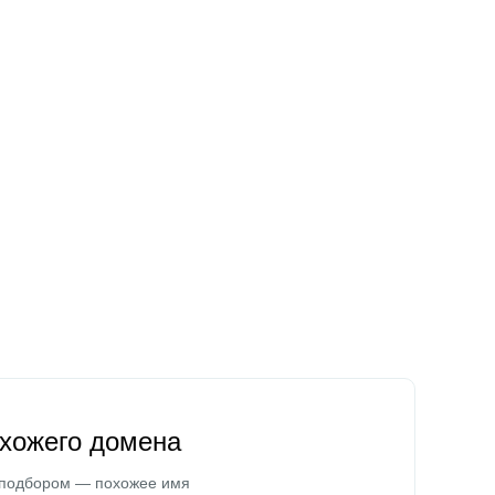
охожего домена
 подбором — похожее имя