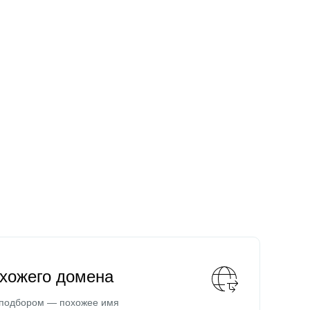
охожего домена
 подбором — похожее имя