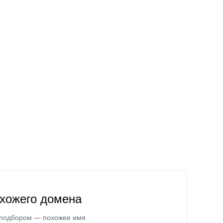
охожего домена
 подбором — похожее имя