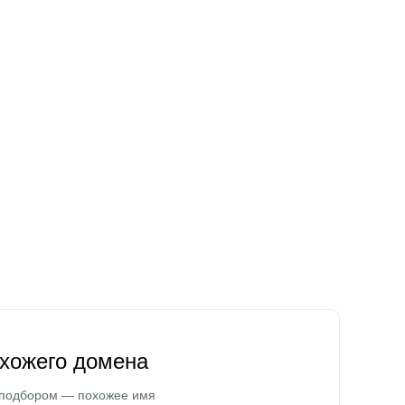
охожего домена
 подбором — похожее имя