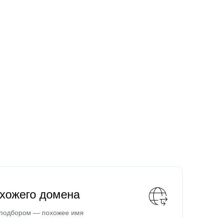
охожего домена
 подбором — похожее имя