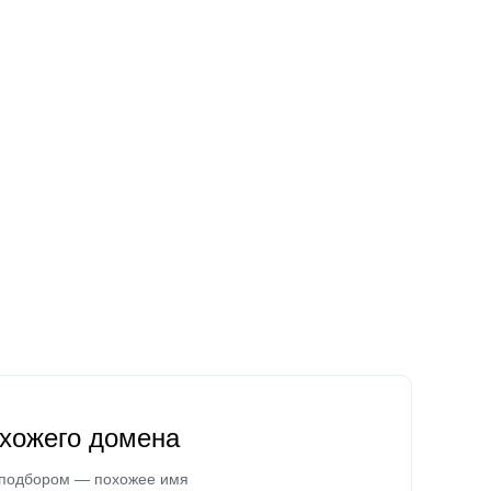
охожего домена
 подбором — похожее имя