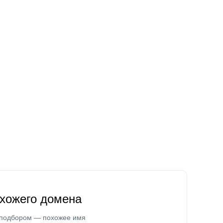
охожего домена
 подбором — похожее имя