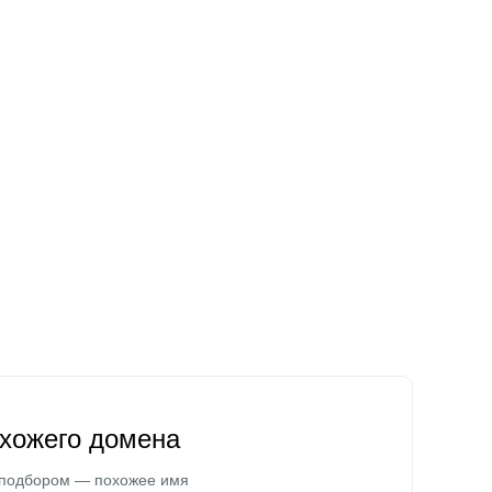
охожего домена
 подбором — похожее имя