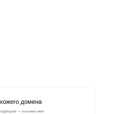
охожего домена
 подбором — похожее имя