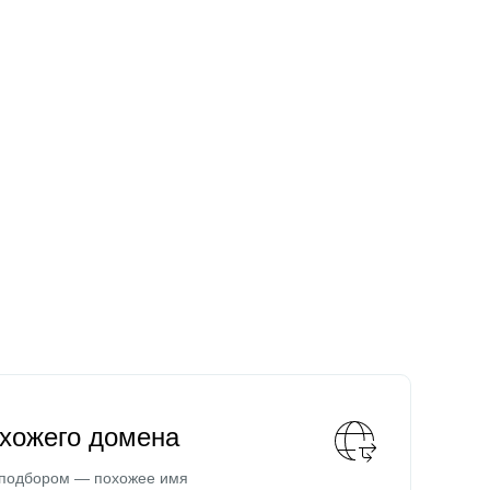
охожего домена
 подбором — похожее имя