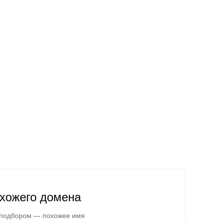
охожего домена
 подбором — похожее имя