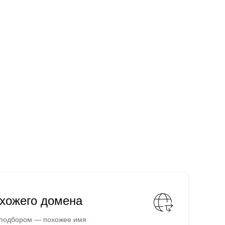
охожего домена
 подбором — похожее имя