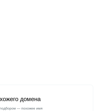
охожего домена
 подбором — похожее имя