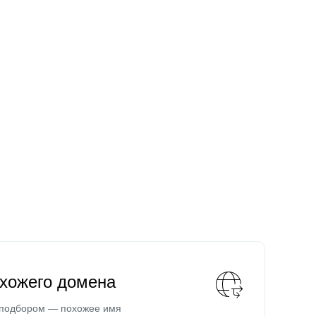
охожего домена
 подбором — похожее имя