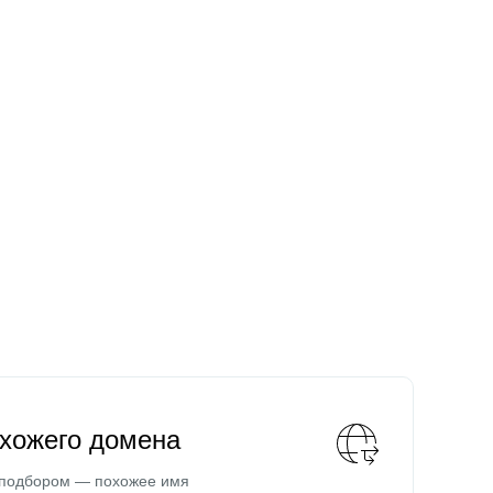
охожего домена
 подбором — похожее имя