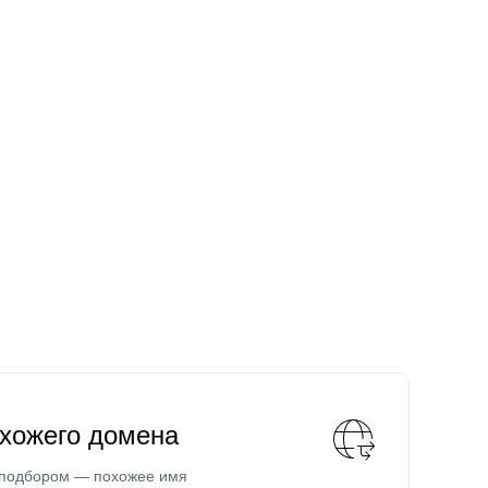
охожего домена
 подбором — похожее имя