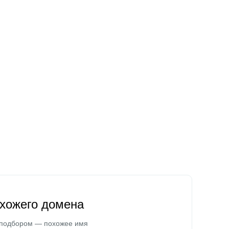
охожего домена
 подбором — похожее имя