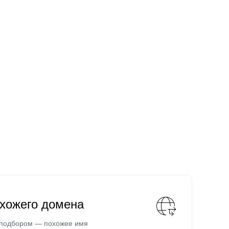
охожего домена
 подбором — похожее имя