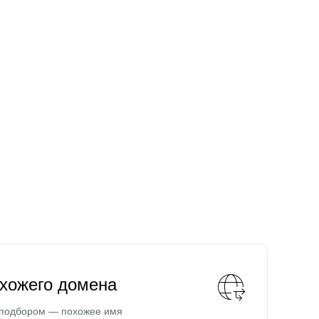
охожего домена
 подбором — похожее имя