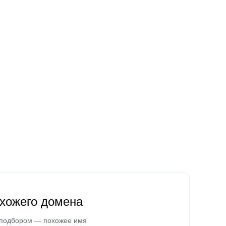
охожего домена
 подбором — похожее имя