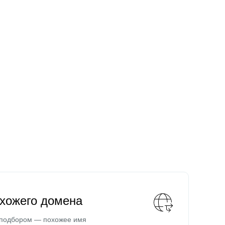
охожего домена
 подбором — похожее имя