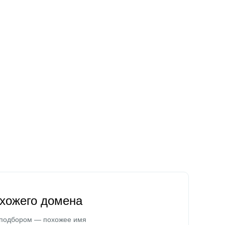
охожего домена
 подбором — похожее имя