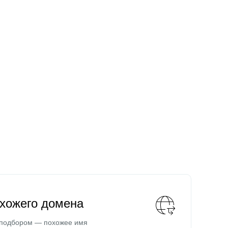
охожего домена
 подбором — похожее имя