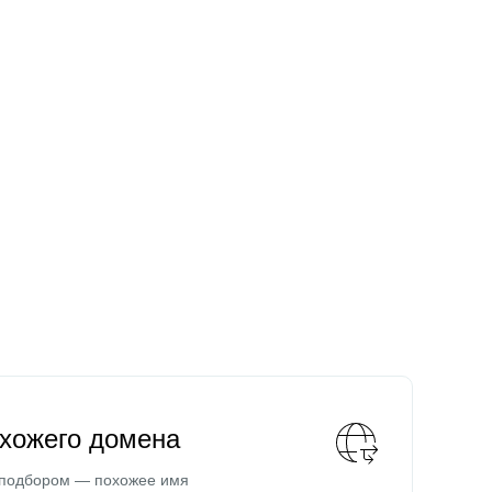
охожего домена
 подбором — похожее имя