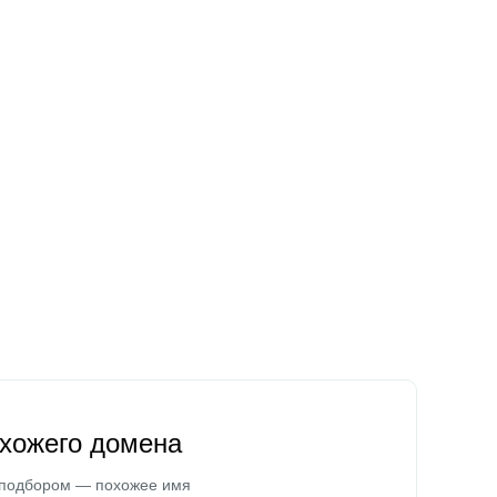
охожего домена
 подбором — похожее имя